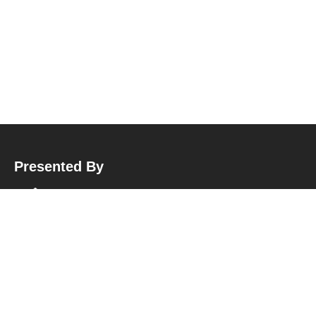
Presented By
Hubungi Kami
Sekretariat BPP APMI
:
Jl. Garuda No.10, Malangrejo, Wedomartani, Kec. Ngemplak, Kabupaten Sleman,