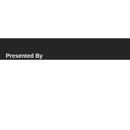
Presented By
Hubungi Kami
Sekretariat BPP APMI
:
Jl. Garuda No.10, Malangrejo, Wedomartani, Kec. Ngemplak, Kabupaten Sleman,
Daerah Istimewa Yogyakarta, Kode Pos: 55584
Telepon : +62 822 - 2132 - 1502
E-Mail : plantersmuda.id@gmail.com