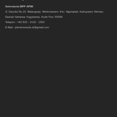
Sekretariat BPP APMI
:
Jl. Garuda No.10, Malangrejo, Wedomartani, Kec. Ngemplak, Kabupaten Sleman,
Daerah Istimewa Yogyakarta, Kode Pos: 55584
Telepon : +62 822 - 2132 - 1502
E-Mail : plantersmuda.id@gmail.com