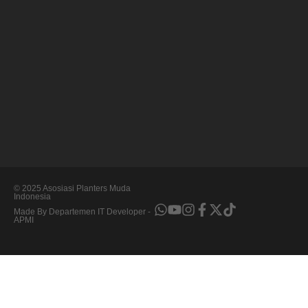
© 2025 Asosiasi Planters Muda
Indonesia
Made By Departemen IT Developer -
APMI