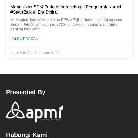
Mahasiswa SDM Perkebunan sebagai Penggerak Narasi
#SawitBaik di Era Digital
Momentum konsolidasi Ketua BPW APMI se-Indonesia dalam acara
Bedah Peta Sawit Indonesia 2025 di Jakarta menjadi panggung
penting bagi kami
LANJUT BACA »
Iqbal Ade Via
2 June 2026
Presented By
Hubungi Kami