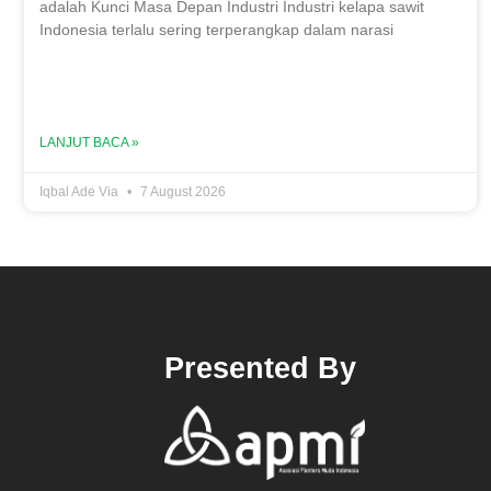
adalah Kunci Masa Depan Industri Industri kelapa sawit
Indonesia terlalu sering terperangkap dalam narasi
LANJUT BACA »
Iqbal Ade Via
7 August 2026
Presented By