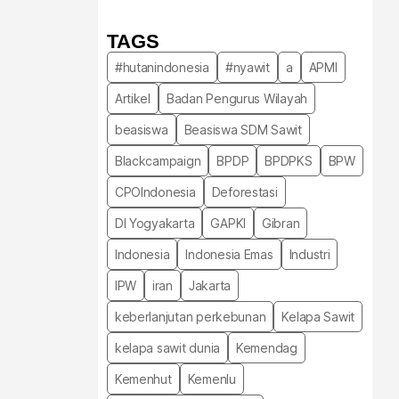
TAGS
#hutanindonesia
#nyawit
a
APMI
Artikel
Badan Pengurus Wilayah
beasiswa
Beasiswa SDM Sawit
Blackcampaign
BPDP
BPDPKS
BPW
CPOIndonesia
Deforestasi
DI Yogyakarta
GAPKI
Gibran
Indonesia
Indonesia Emas
Industri
IPW
iran
Jakarta
keberlanjutan perkebunan
Kelapa Sawit
kelapa sawit dunia
Kemendag
Kemenhut
Kemenlu