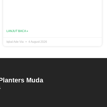
LANJUT BACA »
Iqbal Ade Via
4 August 2026
Planters Muda
a