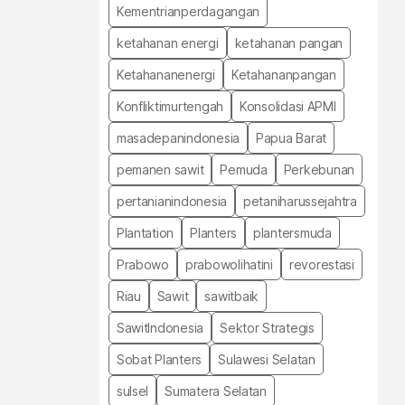
Kementrianperdagangan
ketahanan energi
ketahanan pangan
Ketahananenergi
Ketahananpangan
Konfliktimurtengah
Konsolidasi APMI
masadepanindonesia
Papua Barat
pemanen sawit
Pemuda
Perkebunan
pertanianindonesia
petaniharussejahtra
Plantation
Planters
plantersmuda
Prabowo
prabowolihatini
revorestasi
Riau
Sawit
sawitbaik
SawitIndonesia
Sektor Strategis
Sobat Planters
Sulawesi Selatan
sulsel
Sumatera Selatan