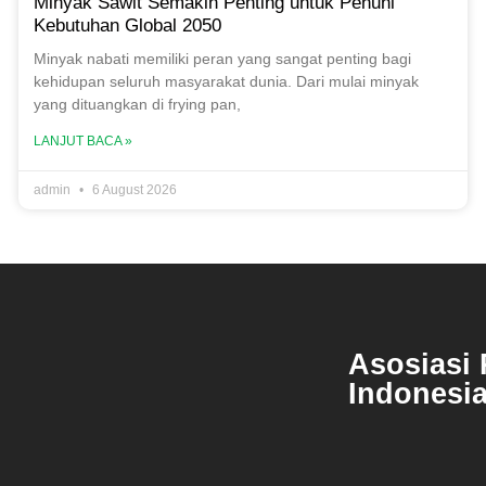
Minyak Sawit Semakin Penting untuk Penuhi
Kebutuhan Global 2050
Minyak nabati memiliki peran yang sangat penting bagi
kehidupan seluruh masyarakat dunia. Dari mulai minyak
yang dituangkan di frying pan,
LANJUT BACA »
admin
6 August 2026
Asosiasi 
Indonesi