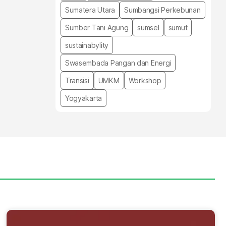
Sumatera Utara
Sumbangsi Perkebunan
Sumber Tani Agung
sumsel
sumut
sustainabylity
Swasembada Pangan dan Energi
Transisi
UMKM
Workshop
Yogyakarta