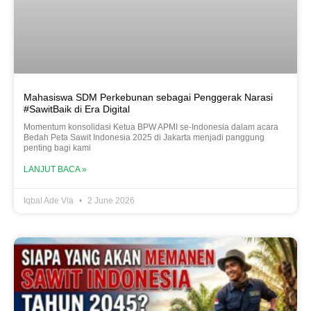
Mahasiswa SDM Perkebunan sebagai Penggerak Narasi
#SawitBaik di Era Digital
Momentum konsolidasi Ketua BPW APMI se-Indonesia dalam acara
Bedah Peta Sawit Indonesia 2025 di Jakarta menjadi panggung
penting bagi kami
LANJUT BACA »
Iqbal Ade Via
2 June 2026