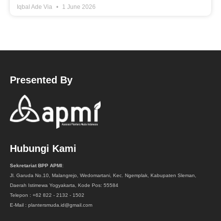
Iqbal Ade Via
1 June 2026
Presented By
Hubungi Kami
Sekretariat BPP APMI
:
Jl. Garuda No.10, Malangrejo, Wedomartani, Kec. Ngemplak, Kabupaten Sleman,
Daerah Istimewa Yogyakarta, Kode Pos: 55584
Telepon : +62 822 - 2132 - 1502
E-Mail : plantersmuda.id@gmail.com