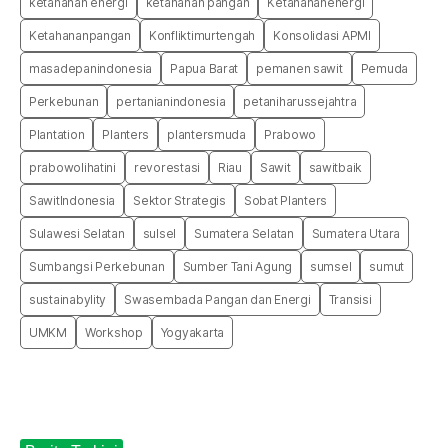
ketahanan energi
ketahanan pangan
Ketahananenergi
Ketahananpangan
Konfliktimurtengah
Konsolidasi APMI
masadepanindonesia
Papua Barat
pemanen sawit
Pemuda
Perkebunan
pertanianindonesia
petaniharussejahtra
Plantation
Planters
plantersmuda
Prabowo
prabowolihatini
revorestasi
Riau
Sawit
sawitbaik
SawitIndonesia
Sektor Strategis
Sobat Planters
Sulawesi Selatan
sulsel
Sumatera Selatan
Sumatera Utara
Sumbangsi Perkebunan
Sumber Tani Agung
sumsel
sumut
sustainabylity
Swasembada Pangan dan Energi
Transisi
UMKM
Workshop
Yogyakarta