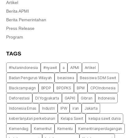
Artikel
Berita APMI
Berita Pemerintahan
Press Release
Program
TAGS
#hutanindonesia
#nyawit
a
APMI
Artikel
Badan Pengurus Wilayah
beasiswa
Beasiswa SDM Sawit
Blackcampaign
BPDP
BPDPKS
BPW
CPOIndonesia
Deforestasi
DI Yogyakarta
GAPKI
Gibran
Indonesia
Indonesia Emas
Industri
IPW
iran
Jakarta
keberlanjutan perkebunan
Kelapa Sawit
kelapa sawit dunia
Kemendag
Kemenhut
Kemenlu
Kementrianperdagangan