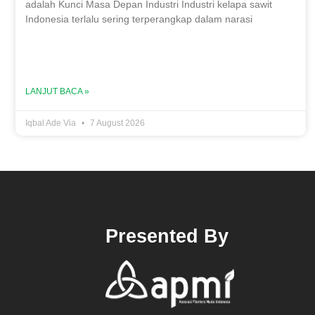
adalah Kunci Masa Depan Industri Industri kelapa sawit
Indonesia terlalu sering terperangkap dalam narasi
LANJUT BACA »
Iqbal Ade Via
7 August 2026
Presented By