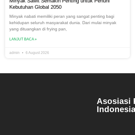
Minyak Sawit Semakin Penting untuk Penuhi
Kebutuhan Global 2050
Minyak nabati memiliki peran yang sangat penting bagi
kehidupan seluruh masyarakat dunia. Dari mulai minyak
yang dituangkan di frying pan,
LANJUT BACA »
admin
6 August 2026
Asosiasi 
Indonesi