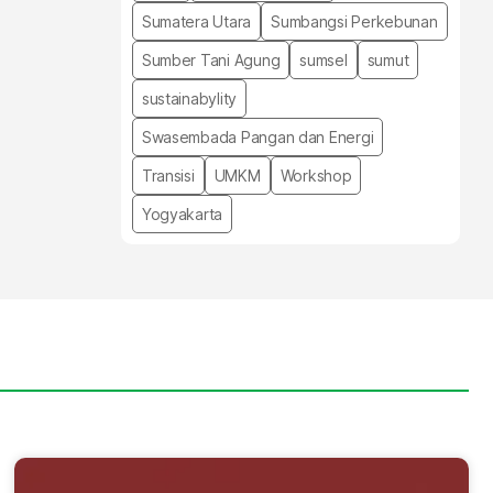
Sumatera Utara
Sumbangsi Perkebunan
Sumber Tani Agung
sumsel
sumut
sustainabylity
Swasembada Pangan dan Energi
Transisi
UMKM
Workshop
Yogyakarta