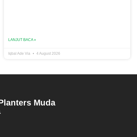
LANJUT BACA »
Iqbal Ade Via
4 August 2026
Planters Muda
a