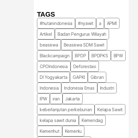
TAGS
#hutanindonesia
#nyawit
a
APMI
Artikel
Badan Pengurus Wilayah
beasiswa
Beasiswa SDM Sawit
Blackcampaign
BPDP
BPDPKS
BPW
CPOIndonesia
Deforestasi
DI Yogyakarta
GAPKI
Gibran
Indonesia
Indonesia Emas
Industri
IPW
iran
Jakarta
keberlanjutan perkebunan
Kelapa Sawit
kelapa sawit dunia
Kemendag
Kemenhut
Kemenlu