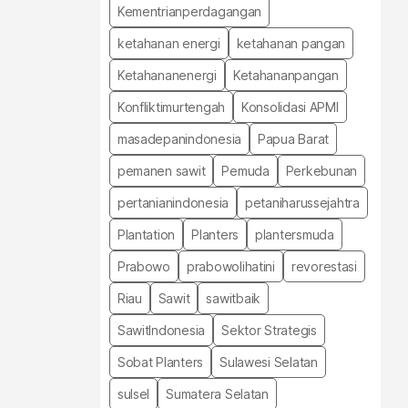
Kementrianperdagangan
ketahanan energi
ketahanan pangan
Ketahananenergi
Ketahananpangan
Konfliktimurtengah
Konsolidasi APMI
masadepanindonesia
Papua Barat
pemanen sawit
Pemuda
Perkebunan
pertanianindonesia
petaniharussejahtra
Plantation
Planters
plantersmuda
Prabowo
prabowolihatini
revorestasi
Riau
Sawit
sawitbaik
SawitIndonesia
Sektor Strategis
Sobat Planters
Sulawesi Selatan
sulsel
Sumatera Selatan