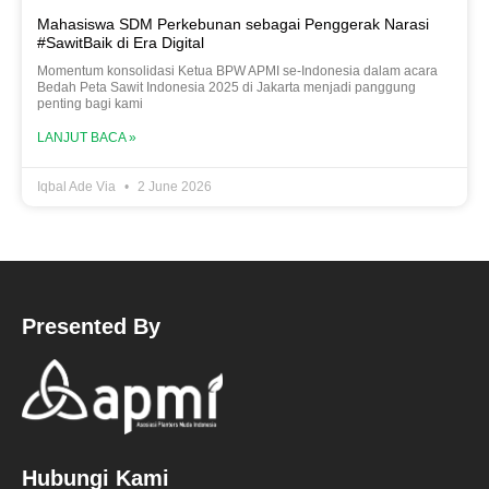
Mahasiswa SDM Perkebunan sebagai Penggerak Narasi
#SawitBaik di Era Digital
Momentum konsolidasi Ketua BPW APMI se-Indonesia dalam acara
Bedah Peta Sawit Indonesia 2025 di Jakarta menjadi panggung
penting bagi kami
LANJUT BACA »
Iqbal Ade Via
2 June 2026
Presented By
Hubungi Kami