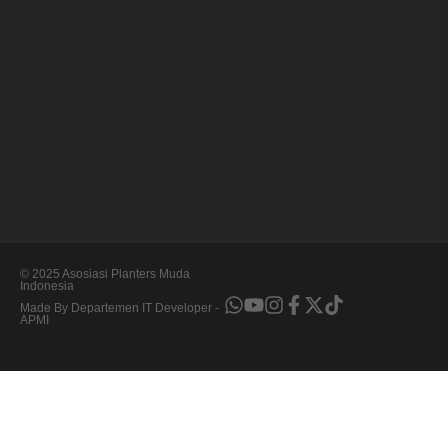
© 2025 Asosiasi Planters Muda
Indonesia
Made By Departemen IT Developer -
APMI