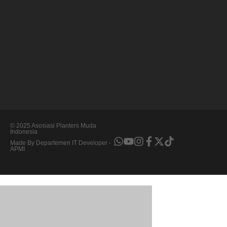
© 2025 Asosiasi Planters Muda
Indonesia
Made By Departemen IT Developer -
APMI