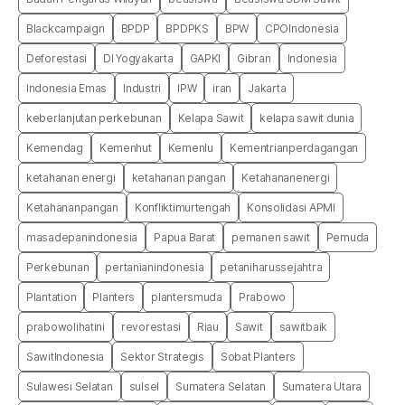
Blackcampaign
BPDP
BPDPKS
BPW
CPOIndonesia
Deforestasi
DI Yogyakarta
GAPKI
Gibran
Indonesia
Indonesia Emas
Industri
IPW
iran
Jakarta
keberlanjutan perkebunan
Kelapa Sawit
kelapa sawit dunia
Kemendag
Kemenhut
Kemenlu
Kementrianperdagangan
ketahanan energi
ketahanan pangan
Ketahananenergi
Ketahananpangan
Konfliktimurtengah
Konsolidasi APMI
masadepanindonesia
Papua Barat
pemanen sawit
Pemuda
Perkebunan
pertanianindonesia
petaniharussejahtra
Plantation
Planters
plantersmuda
Prabowo
prabowolihatini
revorestasi
Riau
Sawit
sawitbaik
SawitIndonesia
Sektor Strategis
Sobat Planters
Sulawesi Selatan
sulsel
Sumatera Selatan
Sumatera Utara