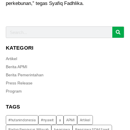
perkebunan,” tegas Syafiq Fadhlika.
KATEGORI
Artikel
Berita APMI
Berita Pemerintahan
Press Release
Program
TAGS
#hutanindonesia
#nyawit
a
APMI
Artikel
Badan Pengurus Wilayah
beasiswa
Beasiswa SDM Sawit