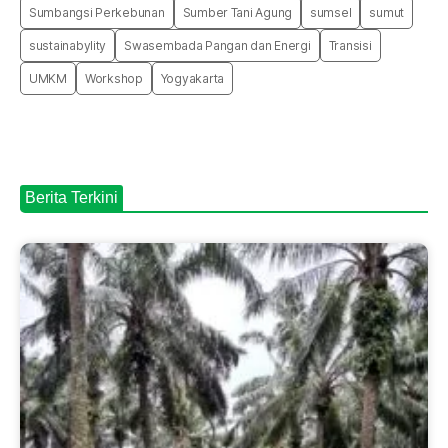
Sumbangsi Perkebunan
Sumber Tani Agung
sumsel
sumut
sustainabylity
Swasembada Pangan dan Energi
Transisi
UMKM
Workshop
Yogyakarta
Berita Terkini