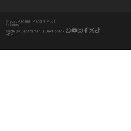
© 2025 Asosiasi Planters Muda
Indonesia
Made By Departemen IT Developer -
APMI