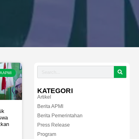
A APMI
KATEGORI
Artikel
Berita APMI
ik
Berita Pemerintahan
iswa
tkan
Press Release
Program