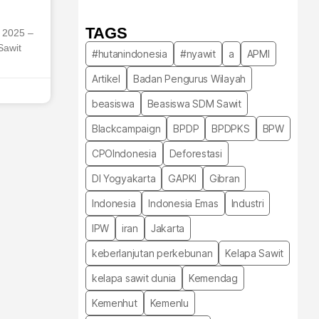
TAGS
l 2025 –
Sawit
#hutanindonesia
#nyawit
a
APMI
Artikel
Badan Pengurus Wilayah
beasiswa
Beasiswa SDM Sawit
Blackcampaign
BPDP
BPDPKS
BPW
CPOIndonesia
Deforestasi
DI Yogyakarta
GAPKI
Gibran
Indonesia
Indonesia Emas
Industri
IPW
iran
Jakarta
keberlanjutan perkebunan
Kelapa Sawit
kelapa sawit dunia
Kemendag
Kemenhut
Kemenlu